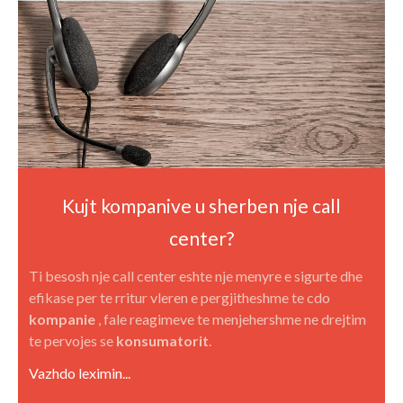
Kujt kompanive u sherben nje call
center?
Ti besosh nje call center eshte nje menyre e sigurte dhe
efikase per te rritur vleren e pergjitheshme te cdo
kompanie
, fale reagimeve te menjehershme ne drejtim
te pervojes se
konsumatorit
.
Vazhdo leximin...