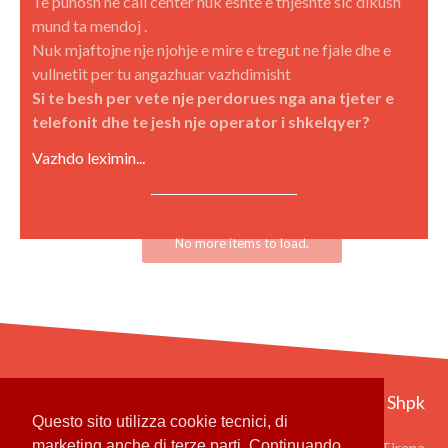
Te punosh ne call center nuk eshte e thjeshte sic dikush
mund ta mendoj .
Nuk mjaftojne nje njohje e mire e tregut ne fjale dhe e
vullnetit per tu angazhuar vazhdimisht
Si te besh per vete nje perdorues nga ana tjeter e
telefonit dhe te jesh nje operator i shkelqyer?
Vazhdo leximin...
Fiber Group Shpk ‎
Questo sito utilizza cookie tecnici, di
marketing anche di terze parti. Continuando
Rruga Qemal Stafa 31, 1001 Tirana ‎