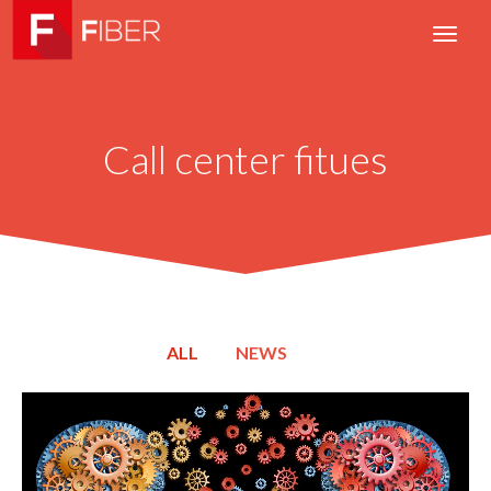
Call center fitues
ALL
NEWS