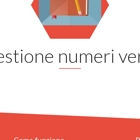
stione numeri ve
Come funziona
P