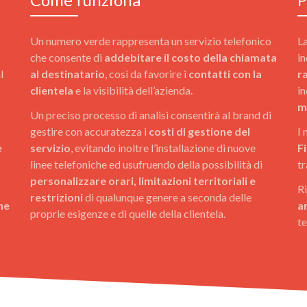
Un numero verde rappresenta un servizio telefonico
La
che consente di
addebitare il costo della chiamata
in
l
al destinatario
, così da favorire i
contatti con la
r
clientela
e la visibilità dell’azienda.
in
m
Un preciso processo di analisi consentirà al brand di
gestire con accuratezza i
costi di gestione del
I 
e
servizio
, evitando inoltre l’installazione di nuove
F
linee telefoniche ed usufruendo della possibilità di
tr
personalizzare orari, limitazioni territoriali e
Ri
restrizioni
di qualunque genere a seconda delle
ne
a
proprie esigenze e di quelle della clientela.
te