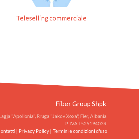
Teleselling commerciale
Fiber Group Shpk ‎
Lagja "Apollonia", Rruga "Jakov Xoxa", Fier, Albania ‎
P. IVA L52519403R ‎
ontatti
|
Privacy Policy
|
Termini e condizioni d'uso