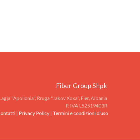
Fiber Group Shpk ‎
Lagja "Apollonia", Rruga "Jakov Xoxa", Fier, Albania ‎
P. IVA L52519403R ‎
ontatti
|
Privacy Policy
|
Termini e condizioni d'uso