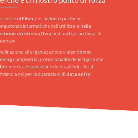
 risorse di
Fiber
possiedono specifiche
ompetenze informatiche nell’
utilizzo e nella
estione di reti e software di dati
, di archivio, di
atabase.
inclinazione all’organizzazione e al
problem
olving
completa la professionalità delle figure che
iber
mette a disposizione delle aziende che si
fidano a noi per le operazioni di
data entry
.