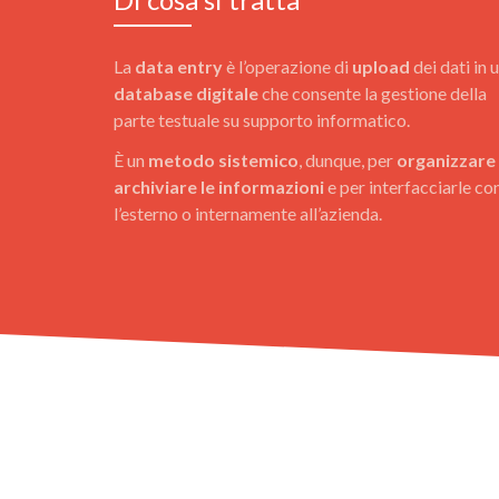
La
data entry
è l’operazione di
upload
dei dati in 
database digitale
che consente la gestione della
parte testuale su supporto informatico.
È un
metodo sistemico
, dunque, per
organizzare
archiviare le informazioni
e per interfacciarle co
l’esterno o internamente all’azienda.