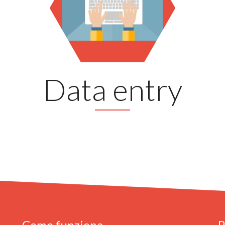
Data entry
Come funziona
P