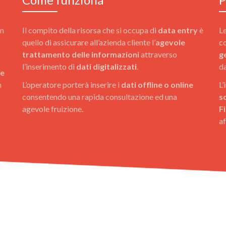
un
Il compito della risorsa che si occupa di
data entry
è
Le
quello di assicurare all’azienda cliente l’
agevole
c
trattamento delle informazioni
attraverso
g
l’inserimento di
dati digitalizzati
.
d
 e
n
L’operatore porterà inserire i
dati offline o online
L’
consentendo una rapida consultazione ed una
s
agevole fruizione.
F
af